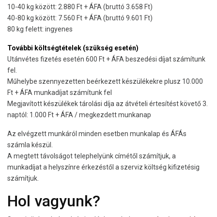
10-40 kg között: 2.880 Ft + ÁFA (bruttó 3.658 Ft)
40-80 kg között: 7.560 Ft + ÁFA (bruttó 9.601 Ft)
80 kg felett: ingyenes
További költségtételek (szükség esetén)
Utánvétes fizetés esetén 600 Ft + ÁFA beszedési díjat számítunk
fel.
Műhelybe szennyezetten beérkezett készülékekre plusz 10.000
Ft + ÁFA munkadíjat számítunk fel
Megjavított készülékek tárolási díja az átvételi értesítést követő 3.
naptól: 1.000 Ft + ÁFA / megkezdett munkanap
Az elvégzett munkáról minden esetben munkalap és ÁFÁs
számla készül.
A megtett távolságot telephelyünk címétől számítjuk, a
munkadíjat a helyszínre érkezéstől a szerviz költség kifizetésig
számítjuk.
Hol vagyunk?