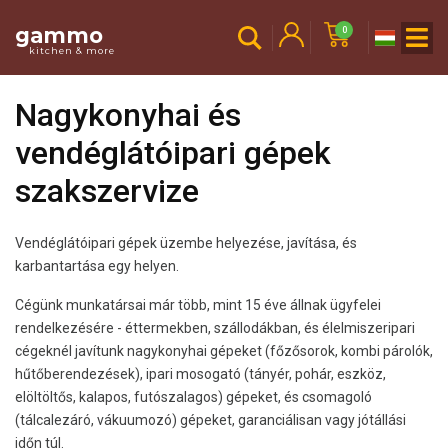
gammo
0
kitchen & more
Nagykonyhai és
vendéglátóipari gépek
szakszervize
Vendéglátóipari gépek üzembe helyezése, javítása, és
karbantartása egy helyen.
Cégünk munkatársai már több, mint 15 éve állnak ügyfelei
rendelkezésére - éttermekben, szállodákban, és élelmiszeripari
cégeknél javítunk nagykonyhai gépeket (főzősorok, kombi párolók,
hűtőberendezések), ipari mosogató (tányér, pohár, eszköz,
elöltöltős, kalapos, futószalagos) gépeket, és csomagoló
(tálcalezáró, vákuumozó) gépeket, garanciálisan vagy jótállási
időn túl.