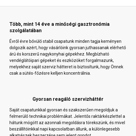
Több, mint 14 éve a minőségi gasztronómia
szolgálatában
Évről évre bővülő stabil csapatunk minden tagja keményen
dolgozik azért, hogy vásárlóink gyorsan juthassanak elérhető
árú és korszerű nagykonyhai gépekhez. Megbízható
vendéglátóipari gépeket és eszközöket forgalmazunk,
melyekhez saját szerviz hátteret is biztosítunk, hogy Önnek
csak a sütés-főzésre kelljen koncentrálnia.
Gyorsan reagáló szervizháttér
Saját csapatunkkal gyorsan és szakszerűen megoldjuk a
felmerülő technikai problémákat. Jelentős raktárkészlettel a
hátunk mögött az azonnali megoldásra törekszünk, és mivel
beszállítóinkkal napi kapcsolatban állunk, a különlegesebb
alkatrészek beszerzése sem jelent gondot.