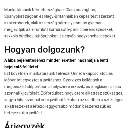
Munkatársaink Németországban, Olaszországban,
Spanyolországban és Nagy-Britanniában képesítést szerzett
szakemberek, akik az ország bármely pontján gyorsan
megjavítják az elromlott kombi sütő-pároló berendezéseket,
sokkoló hűtőket, hűtőpultokat, és egyéb nagykonyhai gépeket.
Hogyan dolgozunk?
A hiba bejelentéséhez minden esetben használja a lenti
bejelentő felületet.
Ezt követően munkatársunk felveszi Önnel a kapcsolatot, és
időpontot egyeztet a javításhoz. Szervizes kollégánk a
megbeszélt időpontban a helyszínre érkezik, és megkísérli a hiba
azonnali kijavítását. Előfordulhat, hogy csere alkatrész szükséges,
vagy a hiba azonnal nem javítható. Ebben az esetben a szükséges
alkatrészeket a létező leggyorsabb módon beszerezzük és
befejezzük a javítást.
Árjegyzék